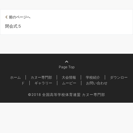
前のページへ
閉会式５
Page Top
ホーム
カヌー専門部
大会情報
学校紹介
ダウンロー
ド
ギャラリー
ムービー
お問い合わせ
©2018
全国高等学校体育連盟 カヌー専門部