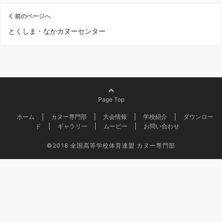
前のページへ
とくしま・なかカヌーセンター
Page Top
ホーム
カヌー専門部
大会情報
学校紹介
ダウンロー
ド
ギャラリー
ムービー
お問い合わせ
©2018
全国高等学校体育連盟 カヌー専門部