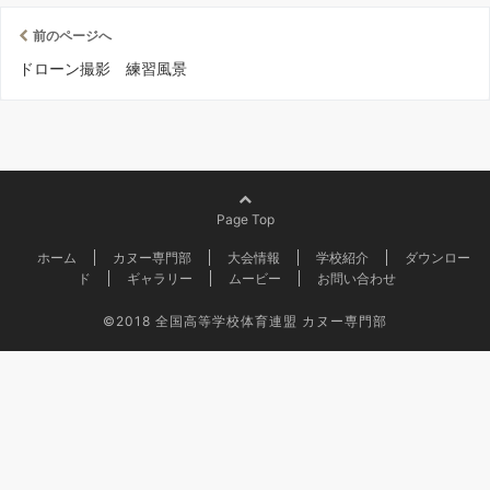
前のページへ
ドローン撮影 練習風景
Page Top
ホーム
カヌー専門部
大会情報
学校紹介
ダウンロー
ド
ギャラリー
ムービー
お問い合わせ
©2018
全国高等学校体育連盟 カヌー専門部