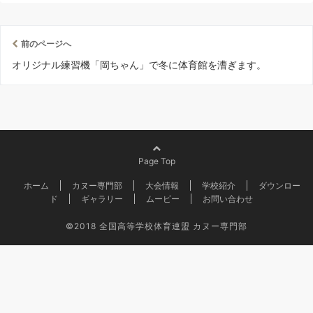
前のページへ
オリジナル練習機「岡ちゃん」で冬に体育館を漕ぎます。
Page Top
ホーム
カヌー専門部
大会情報
学校紹介
ダウンロー
ド
ギャラリー
ムービー
お問い合わせ
©2018
全国高等学校体育連盟 カヌー専門部