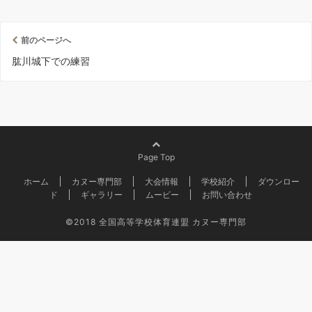
前のページへ
肱川城下での練習
Page Top
ホーム
カヌー専門部
大会情報
学校紹介
ダウンロー
ド
ギャラリー
ムービー
お問い合わせ
©2018
全国高等学校体育連盟 カヌー専門部