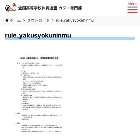
Menu
ホーム
ダウンロード
rule_yakusyokuninmu
rule_yakusyokuninmu