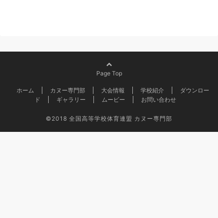
Page Top
ホーム
カヌー専門部
大会情報
学校紹介
ダウンロー
ド
ギャラリー
ムービー
お問い合わせ
©2018
全国高等学校体育連盟 カヌー専門部