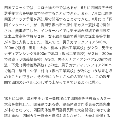
四国ブロックでは、コロナ禍の中ではあるが、6月に四国高等学校
選手権大会を徳島県で開催することができた。また、7月には国体
四国ブロック予選を高知県で開催することができた。8月には「四
国インターハイ」が、香川県坂出市の府中湖カヌー競技場で開催
され、無事終了した。インターハイでは男子総合成績で香川県立
坂出工業高等学校が２位、女子総合成績で香川県立坂出高等学校
が４位に入賞しました。個人では、男子カヤックフォア500m、
200mで渡辺・田井・大林・松本（坂出工業高校）が２位、男子カ
ナディアンシングル500mで池口（坂出工業高校）が２位、200m
で渡邉（明徳義塾高校）が3位、男子カナディアンペア200mで渡
邉・下元（明徳義塾高校）が3位、男子カナディアンフォア200m
で池口・綾田・久保・村山（坂出工業高校）が2位という結果を収
めることができた。その他にもたくさんの入賞があり、この数年
間で四国のレベルは少しずつ上がってきているように思う。
10月には香川県府中湖カヌー競技場にて四国高等学校新人カヌー
大会を実施した。開催県である香川県高体連専門委員長の栗先生
が中心となって、四国高体連専門委員長間で大会開催に向けて協
議を重ね、四国カヌー協会と連携を図りながら、大会を開催する