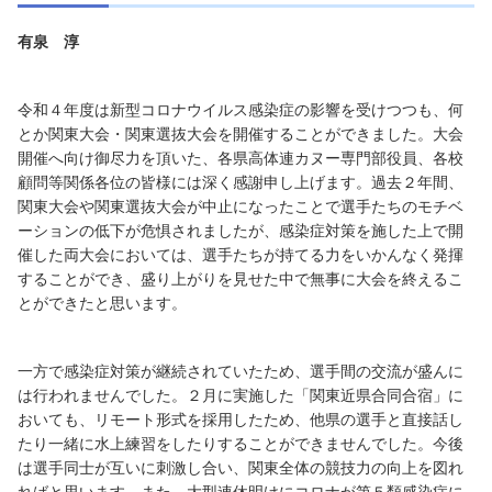
有泉 淳
令和４年度は新型コロナウイルス感染症の影響を受けつつも、何
とか関東大会・関東選抜大会を開催することができました。大会
開催へ向け御尽力を頂いた、各県高体連カヌー専門部役員、各校
顧問等関係各位の皆様には深く感謝申し上げます。過去２年間、
関東大会や関東選抜大会が中止になったことで選手たちのモチベ
ーションの低下が危惧されましたが、感染症対策を施した上で開
催した両大会においては、選手たちが持てる力をいかんなく発揮
することができ、盛り上がりを見せた中で無事に大会を終えるこ
とができたと思います。
一方で感染症対策が継続されていたため、選手間の交流が盛んに
は行われませんでした。２月に実施した「関東近県合同合宿」に
おいても、リモート形式を採用したため、他県の選手と直接話し
たり一緒に水上練習をしたりすることができませんでした。今後
は選手同士が互いに刺激し合い、関東全体の競技力の向上を図れ
ればと思います。また、大型連休明けにコロナが第５類感染症に