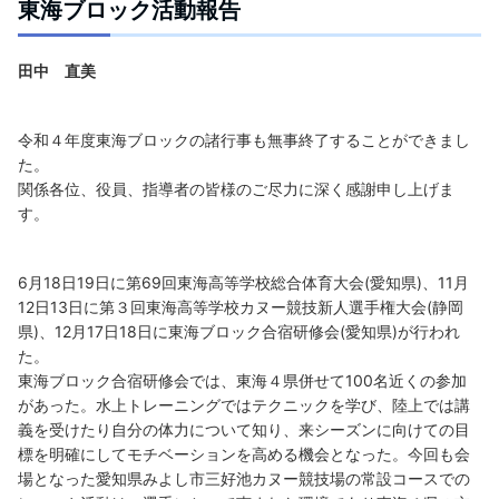
東海ブロック活動報告
田中 直美
令和４年度東海ブロックの諸行事も無事終了することができまし
た。
関係各位、役員、指導者の皆様のご尽力に深く感謝申し上げま
す。
6月18日19日に第69回東海高等学校総合体育大会(愛知県)、11月
12日13日に第３回東海高等学校カヌー競技新人選手権大会(静岡
県)、12月17日18日に東海ブロック合宿研修会(愛知県)が行われ
た。
東海ブロック合宿研修会では、東海４県併せて100名近くの参加
があった。水上トレーニングではテクニックを学び、陸上では講
義を受けたり自分の体力について知り、来シーズンに向けての目
標を明確にしてモチベーションを高める機会となった。今回も会
場となった愛知県みよし市三好池カヌー競技場の常設コースでの