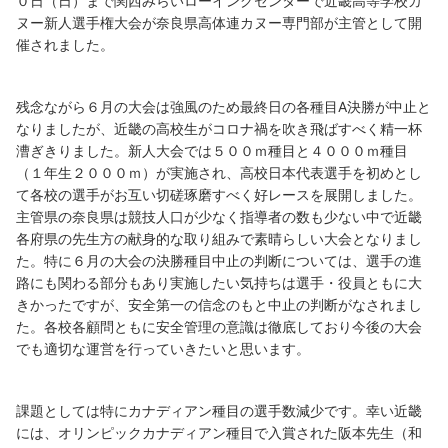
０日（日）まで関西みらいローイングセンターで近畿高等学校カ
ヌー新人選手権大会が奈良県高体連カヌー専門部が主管として開
催されました。
残念ながら６月の大会は強風のため最終日の各種目A決勝が中止と
なりましたが、近畿の高校生がコロナ禍を吹き飛ばすべく精一杯
漕ぎきりました。新人大会では５００ｍ種目と４０００ｍ種目
（１年生２０００ｍ）が実施され、高校日本代表選手を初めとし
て各校の選手がお互い切磋琢磨すべく好レースを展開しました。
主管県の奈良県は競技人口が少なく指導者の数も少ない中で近畿
各府県の先生方の献身的な取り組みで素晴らしい大会となりまし
た。特に６月の大会の決勝種目中止の判断については、選手の進
路にも関わる部分もあり実施したい気持ちは選手・役員ともに大
きかったですが、安全第一の信念のもと中止の判断がなされまし
た。各校各顧問ともに安全管理の意識は徹底しており今後の大会
でも適切な運営を行っていきたいと思います。
課題としては特にカナディアン種目の選手数減少です。幸い近畿
には、オリンピックカナディアン種目で入賞された阪本先生（和