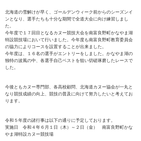
北海道の雪解けが早く、ゴールデンウィーク前からのシーズンイ
ンとなり、選手たちも十分な期間で全道大会に向け練習しまし
た。
今年度で１７回目となるカヌー競技大会を南富良野町かなやま湖
特設競技場において行いました。今年度も南富良野町教育委員会
の協力によりコースを設置することが出来ました。
今年度は、１６名の選手がエントリーをしました。かなやま湖の
独特の波風の中、各選手自己ベストを狙い切磋琢磨したレースで
した。
今後ともカヌー専門部、各高校顧問、北海道カヌー協会が一丸と
なり競技成績の向上、競技の普及に向けて努力したいと考えてお
ります。
令和５年度の諸行事は以下の通りに予定しております。
実施日 令和４年６月１日（木）～２日（金） 南富良野町かな
やま湖特設カヌー競技場