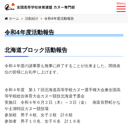
Menu
ホーム
活動紹介
令和4年度活動報告
令和4年度活動報告
北海道ブロック活動報告
令和４年度の諸事業も無事に終了することが出来ました。関係各
位の皆様にお礼申し上げます。
令和４年度 第１７回北海道高等学校カヌー選手権大会兼全国高
等学校総合体育大会カヌー競技北海道予選会
実施日 令和４年６月２日（木）～３日（金） 南富良野町かな
やま湖特設カヌー競技場
参加校 男子４校、女子２校 計６校
参加者 男子１０名、女子６名 計１６名