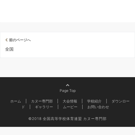
前のページへ
全国
Page Top
ホーム
カヌー専門部
大会情報
学校紹介
ダウンロー
ド
ギャラリー
ムービー
お問い合わせ
©2018
全国高等学校体育連盟 カヌー専門部