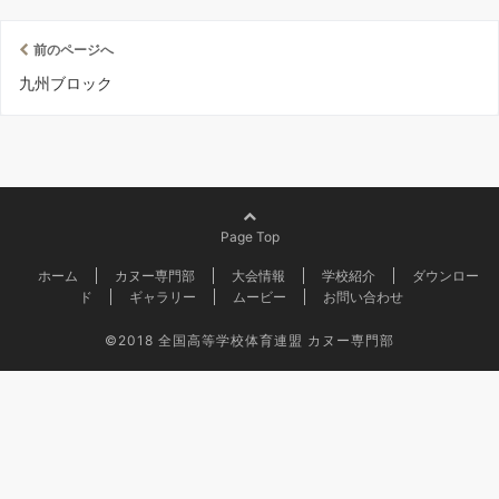
前のページへ
九州ブロック
Page Top
ホーム
カヌー専門部
大会情報
学校紹介
ダウンロー
ド
ギャラリー
ムービー
お問い合わせ
©2018
全国高等学校体育連盟 カヌー専門部