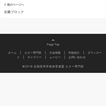
前のページへ
近畿ブロック
Page Top
ホーム
カヌー専門部
大会情報
学校紹介
ダウンロー
ド
ギャラリー
ムービー
お問い合わせ
©2018
全国高等学校体育連盟 カヌー専門部