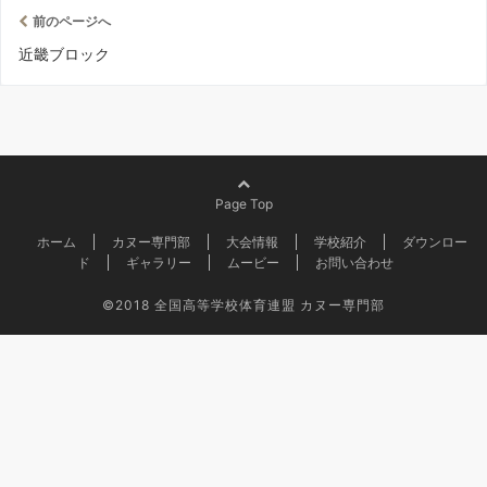
前のページへ
近畿ブロック
Page Top
ホーム
カヌー専門部
大会情報
学校紹介
ダウンロー
ド
ギャラリー
ムービー
お問い合わせ
©2018
全国高等学校体育連盟 カヌー専門部