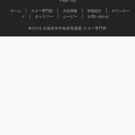
Page Top
ホーム
カヌー専門部
大会情報
学校紹介
ダウンロー
ド
ギャラリー
ムービー
お問い合わせ
©2018
全国高等学校体育連盟 カヌー専門部